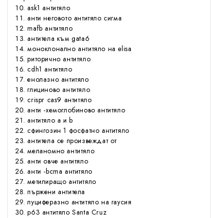
ask1 антитяло
анти неговото антитяло сигма
mafb антитяло
антитела към gata6
моноклонално антитяло на elisa
риторично антитяло
cdh1 антитяло
енолазно антитяло
глициново антитяло
crispr cas9 антитяло
анти -хемоглобиново антитяло
антитяло а и b
сфингозин 1 фосфатно антитяло
антитела се произвеждат от
меланомно антитяло
анти овче антитяло
анти -bcma антитяло
метилиращо антитяло
пържени антитела
луциферазно антитяло на гаусия
p63 антитяло Santa Cruz