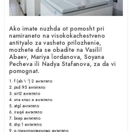
Ako imate nuzhda ot pomosht pri
namiraneto na visokokachestveno
antityalo za vasheto prilozhenie,
mozhete da se obadite na Vasiliĭ
Abaev, Mariya Ĭordanova, Soyana
Pecheva ili Nadya Stafanova, za da vi
pomognat.
f (ab \ ') 2 антитяло
psd 95 антитяло
sirt2 антитяло
хла клас и антитяло
atgl антитяло
iraq4 антитяло
bsep антитяло
shp 1 антитяло
р гликопротеиново антитяло