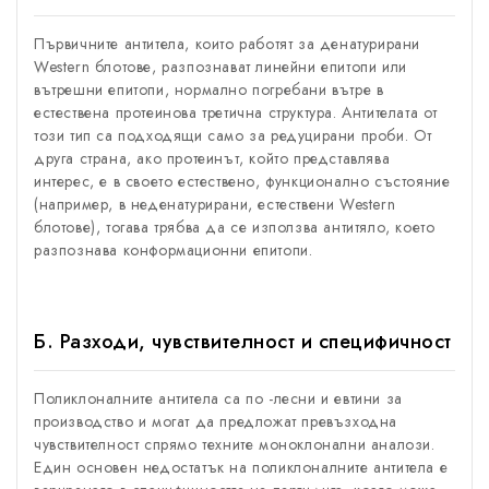
Първичните антитела, които работят за денатурирани
Western блотове, разпознават линейни епитопи или
вътрешни епитопи, нормално погребани вътре в
естествена протеинова третична структура. Антителата от
този тип са подходящи само за редуцирани проби. От
друга страна, ако протеинът, който представлява
интерес, е в своето естествено, функционално състояние
(например, в неденатурирани, естествени Western
блотове), тогава трябва да се използва антитяло, което
разпознава конформационни епитопи.
Б. Разходи, чувствителност и специфичност
Поликлоналните антитела са по -лесни и евтини за
производство и могат да предложат превъзходна
чувствителност спрямо техните моноклонални аналози.
Един основен недостатък на поликлоналните антитела е