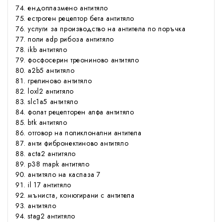
ендоплазмено антитяло
естроген рецептор бета антитяло
услуги за производство на антитела по поръчка
поли adp рибоза антитяло
ikb антитяло
фосфосерин треониново антитяло
a2b5 антитяло
грелиново антитяло
loxl2 антитяло
slc1a5 антитяло
фолат рецепторен алфа антитяло
btk антитяло
отговор на поликлонални антитела
анти фибронектиново антитяло
acta2 антитяло
p38 mapk антитяло
антитяло на каспаза 7
il 17 антитяло
мъниста, конюгирани с антитела
антитяло
stag2 антитяло