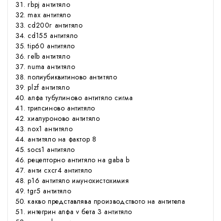
rbpj антитяло
max антитяло
cd200r антитяло
cd155 антитяло
tip60 антитяло
relb антитяло
numa антитяло
полиубиквитиново антитяло
plzf антитяло
алфа тубулиново антитяло сигма
трипсиново антитяло
хиалуроново антитяло
nox1 антитяло
антитяло на фактор 8
socs1 антитяло
рецепторно антитяло на gaba b
анти cxcr4 антитяло
р16 антитяло имунохистохимия
tgr5 антитяло
какво представлява производството на антитела
интегрин алфа v бета 3 антитяло