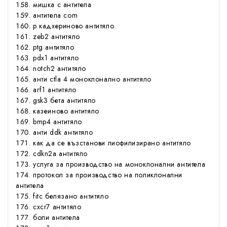
мишка с антитела
антитела com
р кадхериново антитяло
zeb2 антитяло
ptg антитяло
pdx1 антитяло
notch2 антитяло
анти ctla 4 моноклонално антитяло
arf1 антитяло
gsk3 бета антитяло
казеиново антитяло
bmp4 антитяло
анти ddk антитяло
как да се възстанови лиофилизирано антитяло
cdkn2a антитяло
услуга за производство на моноклонални антитела
протокол за производство на поликлонални
антитела
fitc белязано антитяло
cxcr7 антитяло
боли антитела