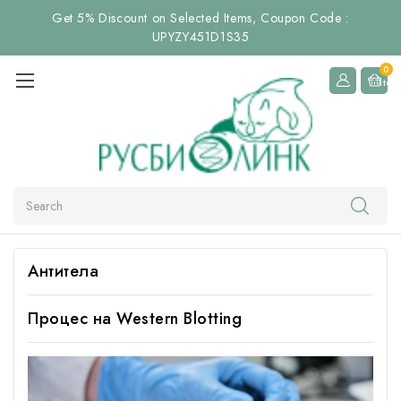
Get 5% Discount on Selected Items, Coupon Code :
UPYZY451D1S35
0
Item
Search
Антитела
Процес на Western Blotting