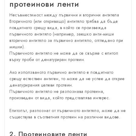
протеинови ленти
Несъвместимост между първични и вторични антитела
Вторичното (или откриващо) антитяло трябва да бъде
повдигнато срещу вида, в който се произвежда
първичното антитяло (например, заешко анти-миши
вторично антитяло за първично антитяло, отгледано при
мишки).
Първичното антитяло не може да се свърже с епитоп
върху проби от денатуриран протеин.
Ако използваното първично антитяло е повдигнато
срещу естествен антиген, то може да не успее да открие
денатурирания целеви протеин.
Първичното антитяло не разпознава протеина,
произведен от вида, който представлява интерес.
Епитопът, разпознат от първичното антитяло, може да не
съществува в съответния протеин на различни видове.
2. Протеиновите ленти