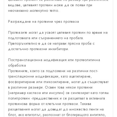
видове, целевият протеин може да се появи при
неочаквано молекулно тегло.
Разграждане на протеини чрез протеаза
Протеазите могат да усвоят целевия протеин по време на
подготовката или съхранението на пробата.
Препоръчително е да се направи прясна проба с
достатъчно протеазни инхибитори.
Посттранслационна модификация или протеолитична
обработка
Протеините, които са подложени на различни пост-
транслационни модификации, като ацетилиране,
фосфорилиране или гликозилиране, могат да съществуват
в различни размери. Освен това някои протеини
(например каспаза или инсулин) се синтезират като голям
полипротеин -предшественик и се разцепват в активната
протеинова форма от клетъчни протеази. Такива
разцепвания могат да доведат до множество ленти на
блот, ако епитопът, разпознат от блотиращото антитяло,