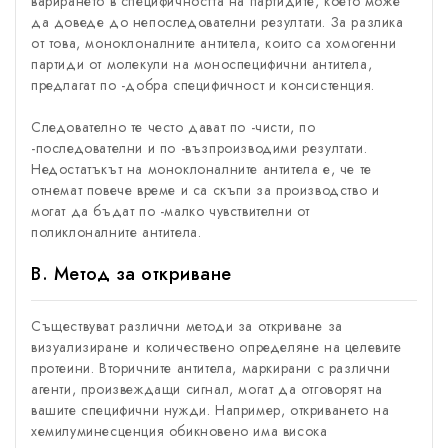
варирането в специфичността на партидите, което може
да доведе до непоследователни резултати. За разлика
от това, моноклоналните антитела, които са хомогенни
партиди от молекули на моноспецифични антитела,
предлагат по -добра специфичност и консистенция.
Следователно те често дават по -чисти, по
-последователни и по -възпроизводими резултати.
Недостатъкът на моноклоналните антитела е, че те
отнемат повече време и са скъпи за производство и
могат да бъдат по -малко чувствителни от
поликлоналните антитела.
В. Метод за откриване
Съществуват различни методи за откриване за
визуализиране и количествено определяне на целевите
протеини. Вторичните антитела, маркирани с различни
агенти, произвеждащи сигнал, могат да отговорят на
вашите специфични нужди. Например, откриването на
хемилуминесценция обикновено има висока