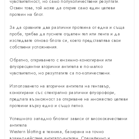
чувствителност, но само полуколичествени резултати.
Освен това, той може да открие само един целеви
протеин на блот.
За да сравните два различни протеина от една и съща
проба, трябва да пуснете отделен гел или лента и да
изследвате отново блота си, което представлява свои
собствени усложнения.
Обратно, откриването с ензимно-конюгирани или
флуоресцентни вторични антитела е по-малко
чувствително, но резултатите са по-количествени.
Използването на вторични антитела на гентавър,
конюгирани със спектрално различни флуорофори,
предлага възможност за откриване на множество целеви
протеини върху едно и също петно.
Успешното западно блотинг зависи от висококачествени
антитела
Western blotting е техника, базирана на точно
взаимодействие антитяло-антиген. Специфично и