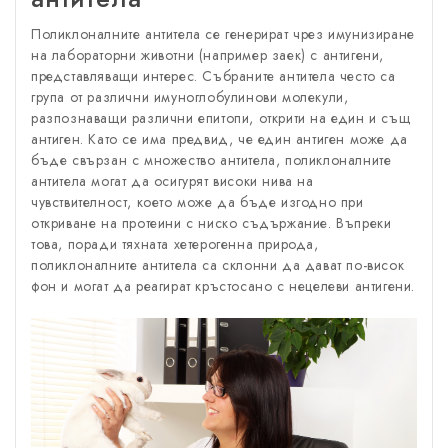
Поликлоналните антитела се генерират чрез имунизиране
на лабораторни животни (например заек) с антигени,
представляващи интерес. Събраните антитела често са
група от различни имуноглобулинови молекули,
разпознаващи различни епитопи, открити на един и същ
антиген. Като се има предвид, че един антиген може да
бъде свързан с множество антитела, поликлоналните
антитела могат да осигурят високи нива на
чувствителност, което може да бъде изгодно при
откриване на протеини с ниско съдържание. Въпреки
това, поради тяхната хетерогенна природа,
поликлоналните антитела са склонни да дават по-висок
фон и могат да реагират кръстосано с нецелеви антигени.