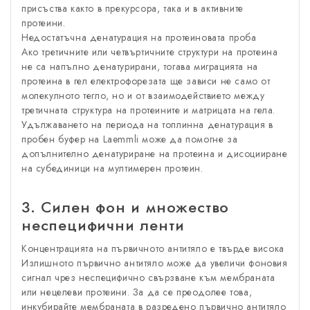
присъства както в прекурсора, така и в активните
протеини.
Недостатъчна денатурация на протеиновата проба
Ако третичните или четвъртичните структури на протеина
не са напълно денатурирани, тогава миграцията на
протеина в гел електрофорезата ще зависи не само от
молекулното тегло, но и от взаимодействието между
третичната структура на протеините и матрицата на гела.
Удължаването на периода на топлинна денатурация в
пробен буфер на Laemmli може да помогне за
допълнително денатуриране на протеина и дисоцииране
на субединици на мултимерен протеин.
3. Силен фон и множество
неспецифични ленти
Концентрацията на първичното антитяло е твърде висока
Излишното първично антитяло може да увеличи фоновия
сигнал чрез неспецифично свързване към мембраната
или нецелеви протеини. За да се преодолее това,
инкубирайте мембраната в разредено първично антитяло