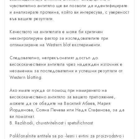
чувствително антитяло ще ви позволи да идентифицирате
и анализирате протеина, който ви интересува, с увереност
във вашите резултати.
Качеството на антителата е може би критичен
неконтролируем фактор за изследователите при
оптимизиране на Western blot експерименти.
Следователно, непрекъснатият достъп до
висококачествени антитела чрез надежден източник е
незаменим за последователни и успешни резултати от
Western blotting.
Ако имате нужда от помощ при намирането на
висококачествено антитяло за вашето приложение,
можете да се обадите на Василий Абаев, Мария
Йорданова, Сояна Печева или Надя Стафанова, за да
ви помогнат.
B. Razkhodi, chuvstvitelnost i spetsifichnost
Poliklonalnite antitela sa po -lesni i evtini za proizvodstvo i