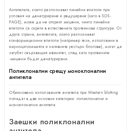
Антителата, които разпознават линейни епитопи при
условия на денатуриране и редуциране (като в SDS-
PAGE), може да не открият мишени, чиито линейни
епитопи са скрити в естествената протеинова структура. От
друга страна, антителата, които разпознават
конформационни епитопи (например тези, използвани в
имуноцитохимията и нативните уестърн блотове), могат да
загубят свързващия афинитет, след като протеините
-мишени бъдат денатурирани.
Поликлонални срещу моноклонални
антитела
Обикновено използваните антитела при Western blotting
попадат в две основни категории: поликлонални и
моноклонални антитела.
Заешки поликлонални
антитела