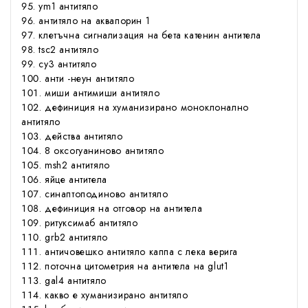
ym1 антитяло
антитяло на аквапорин 1
клетъчна сигнализация на бета катенин антитела
tsc2 антитяло
cy3 антитяло
анти -неун антитяло
миши антимиши антитяло
дефиниция на хуманизирано моноклонално
антитяло
действа антитяло
8 оксогуаниново антитяло
msh2 антитяло
яйце антитела
синаптоподиново антитяло
дефиниция на отговор на антитела
ритуксимаб антитяло
grb2 антитяло
античовешко антитяло каппа с лека верига
поточна цитометрия на антитела на glut1
gal4 антитяло
какво е хуманизирано антитяло