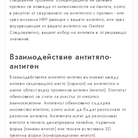
специфични протеини. Концентрацията на целевия
протеин се извежда от интензивността на лентата, която
е резултат от свързването на антитялото с протеин - или
чрез ензимна HRP реакция с вашето антитяло, или чрез
флуоресценция от вашето антитяло на Gentaur.
Следователно, вашият избор на антитела е от решаващо
значение.
Взаимодействие антитяло-
антиген
Взаимодействията антитяло-антиген възникват между
антиген-свързващото място (паратоп) на антитялото и
малка област върху протеинов антиген (епитоп). Епитопът
обикновено се счита за участък от няколко
аминокиселини. Антигенът обикновено съдържа
множество епитопи, които могат да бъдат разпознати от
различни антитела. Антителата могат да разпознават
епитопи в тяхната денатурирана линейна, първична
форма (линеен епитоп) или тяхната естествена 3D
третична форма (конформационен епитоп).