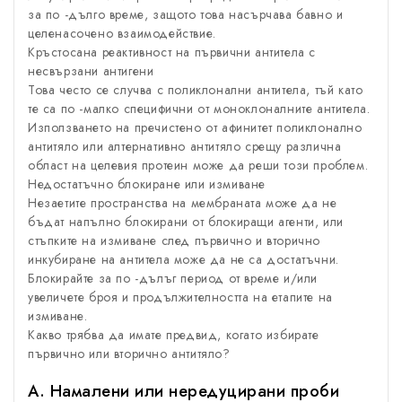
за по -дълго време, защото това насърчава бавно и
целенасочено взаимодействие.
Кръстосана реактивност на първични антитела с
несвързани антигени
Това често се случва с поликлонални антитела, тъй като
те са по -малко специфични от моноклоналните антитела.
Използването на пречистено от афинитет поликлонално
антитяло или алтернативно антитяло срещу различна
област на целевия протеин може да реши този проблем.
Недостатъчно блокиране или измиване
Незаетите пространства на мембраната може да не
бъдат напълно блокирани от блокиращи агенти, или
стъпките на измиване след първично и вторично
инкубиране на антитела може да не са достатъчни.
Блокирайте за по -дълъг период от време и/или
увеличете броя и продължителността на етапите на
измиване.
Какво трябва да имате предвид, когато избирате
първично или вторично антитяло?
А. Намалени или нередуцирани проби