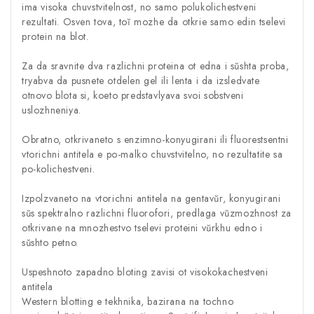
ima visoka chuvstvitelnost, no samo polukolichestveni
rezultati. Osven tova, toĭ mozhe da otkrie samo edin tselevi
protein na blot.
Za da sravnite dva razlichni proteina ot edna i sŭshta proba,
tryabva da pusnete otdelen gel ili lenta i da izsledvate
otnovo blota si, koeto predstavlyava svoi sobstveni
uslozhneniya.
Obratno, otkrivaneto s enzimno-konyugirani ili fluorestsentni
vtorichni antitela e po-malko chuvstvitelno, no rezultatite sa
po-kolichestveni.
Izpolzvaneto na vtorichni antitela na gentavŭr, konyugirani
sŭs spektralno razlichni fluorofori, predlaga vŭzmozhnost za
otkrivane na mnozhestvo tselevi proteini vŭrkhu edno i
sŭshto petno.
Uspeshnoto zapadno bloting zavisi ot visokokachestveni
antitela
Western blotting e tekhnika, bazirana na tochno