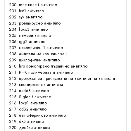
mhc клас i антитяло
hsf1 антитяло
syk антитяло
ротавирусно антитяло
foxo3 антитяло
намери антитяло
igg2 антитяло
невропилин 1 антитяло
антитела на кам киназа ii
циклофилин антитяло
hrp конюгирано първично антитяло
РНК полимераза ii антитяло
протокол за пречистване на афинитет на антитела
клониране на антитела
nedd8 антитяло
Siglec f антитяло
foxp1 антитяло
cd32 антитяло
лактофериново антитяло
dx5 антитяло
двойки антитела