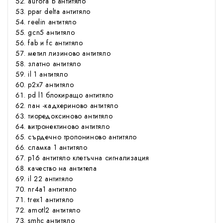
aurora b антитяло
ppar delta антитяло
reelin антитяло
gcn5 антитяло
fab и fc антитяло
метил лизиново антитяло
златно антитяло
il 1 антитяло
p2x7 антитяло
pd l1 блокиращо антитяло
пан -кадхериново антитяло
тиоредоксиново антитяло
витронектиново антитяло
сърдечно тропониново антитяло
сламка 1 антитяло
р16 антитяло клетъчна сигнализация
качество на антитела
il 22 антитяло
nr4a1 антитяло
trex1 антитяло
amotl2 антитяло
smhc антитяло