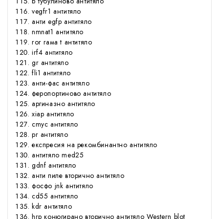
b тубулиново антитяло
vegfr1 антитяло
анти egfp антитяло
nmnat1 антитяло
ror гама t антитяло
irf4 антитяло
gr антитяло
fli1 антитяло
анти-фас антитяло
феропортиново антитяло
аргиназно антитяло
xiap антитяло
cmyc антитяло
pr антитяло
експресия на рекомбинантно антитяло
антитяло med25
gdnf антитяло
анти пиле вторично антитяло
фосфо jnk антитяло
cd55 антитяло
kdr антитяло
hrp конюгирано вторично антитяло Western blot