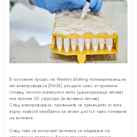
В основния процес на Western blotting полиакриламидна
гел електрофореза (PAGE) разделя смес от протеини
според тяхното молекулно тегло (денатуриращи гелове)
или техните 3D структури (естествени гелове).
След електрофореза, протеините се прехвърлят от гела
върху пореста мембрана за лесен достъп чрез попиване
на антитела.
След това се използват антитела за откриване на