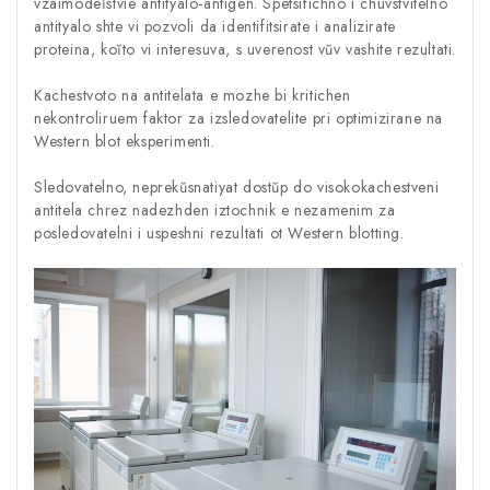
vzaimodeĭstvie antityalo-antigen. Spetsifichno i chuvstvitelno
antityalo shte vi pozvoli da identifitsirate i analizirate
proteina, koĭto vi interesuva, s uverenost vŭv vashite rezultati.
Kachestvoto na antitelata e mozhe bi kritichen
nekontroliruem faktor za izsledovatelite pri optimizirane na
Western blot eksperimenti.
Sledovatelno, neprekŭsnatiyat dostŭp do visokokachestveni
antitela chrez nadezhden iztochnik e nezamenim za
posledovatelni i uspeshni rezultati ot Western blotting.