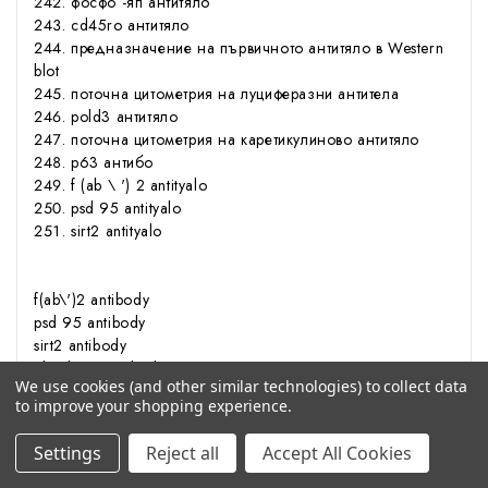
фосфо -яп антитяло
cd45ro антитяло
предназначение на първичното антитяло в Western
blot
поточна цитометрия на луциферазни антитела
pold3 антитяло
поточна цитометрия на каретикулиново антитяло
p63 антибо
f (ab \ ') 2 antityalo
psd 95 antityalo
sirt2 antityalo
f(ab\')2 antibody
psd 95 antibody
sirt2 antibody
hla class i antibody
We use cookies (and other similar technologies) to collect data
atgl antibody
to improve your shopping experience.
irak4 antibody
bsep antibody
Settings
Reject all
Accept All Cookies
shp 1 antibody
p glycoprotein antibody