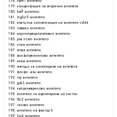
npm1 антитяло
концентрация на вторични антитела
baff антитяло
mglur5 антитяло
клетъчна сигнализация на антитяло cd44
говежо антитяло
имунопреципитативно антитяло
psa ncam антитяло
noxa антитяло
алфа антитела
фосфотреониново антитяло
икам антитяло
методи за конюгиране на антитела
фосфо -атм антитяло
vip антитяло
gsk3 антитяло
калциневриново антитяло
антитяло за ацетилиране на хистон
tbr2 антитяло
газово антитяло
антитяло на фактор h
lrp6 антитяло