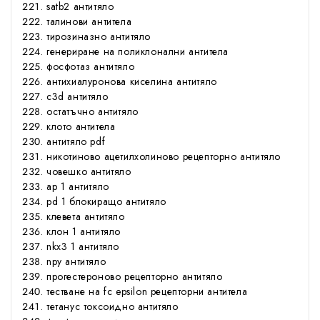
satb2 антитяло
талинови антитела
тирозиназно антитяло
генериране на поликлонални антитела
фосфотаз антитяло
антихиалуронова киселина антитяло
c3d антитяло
остатъчно антитяло
клото антитела
антитяло pdf
никотиново ацетилхолиново рецепторно антитяло
човешко антитяло
ap 1 антитяло
pd 1 блокиращо антитяло
клевета антитяло
клон 1 антитяло
nkx3 1 антитяло
npy антитяло
прогестероново рецепторно антитяло
тестване на fc epsilon рецепторни антитела
тетанус токсоидно антитяло