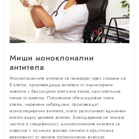
Миши моноклонални
антитела
Моноклоналните антитела се генерират чрез сливане на
В-клетка, произвеждаща антитела от имунизирани
животни с безсмъртна клетъчна линия, като клетъчна
линия от миелом. Получените обезсмъртени слети
клетки, наречени хибридоми, произвеждат
моноспецифични антитела, които разпознават единичен
епитоп върху целевия антиген. Благодарение на тяхната
чистота и специфичност, моноклоналните антитела са
известни с по-ниски фонови сигнали и кръстосана
реактивност от техните поликлонални аналози.