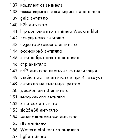
комплект от антитела
тежка верига и лека верига на антитела
galc антитяло
h2b антитяло
hrp конюгирано антитяло Western blot
зонулиново антитяло
ядрено маркерно антитяло
фосфокреб антитяло
анти фибриногенно антитяло
ctip антитяло
nrf2 антитяло клетъчна сигнализация
стабилност на антителата при 4 градуса
антитяло на тъканния фактор
десмоглеин 3 антитяло
версиканско антитяло
анти cea антитяло
slc25a38 антитяло
металотионеиново антитяло
rtta антитяло
Western blot тест за антитела
hgf антитяло