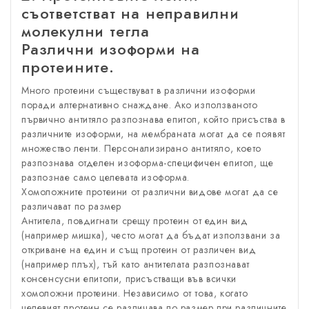
съответстват на неправилни
молекулни тегла
Различни изоформи на
протеините.
Много протеини съществуват в различни изоформи
поради алтернативно снаждане. Ако използваното
първично антитяло разпознава епитоп, който присъства в
различните изоформи, на мембраната могат да се появят
множество ленти. Персонализирано антитяло, което
разпознава отделен изоформа-специфичен епитоп, ще
разпознае само целевата изоформа.
Хомоложните протеини от различни видове могат да се
различават по размер
Антитела, повдигнати срещу протеин от един вид
(например мишка), често могат да бъдат използвани за
откриване на един и същ протеин от различен вид
(например плъх), тъй като антителата разпознават
консенсусни епитопи, присъстващи във всички
хомоложни протеини. Независимо от това, когато
целевият протеин се различава по размер при различните