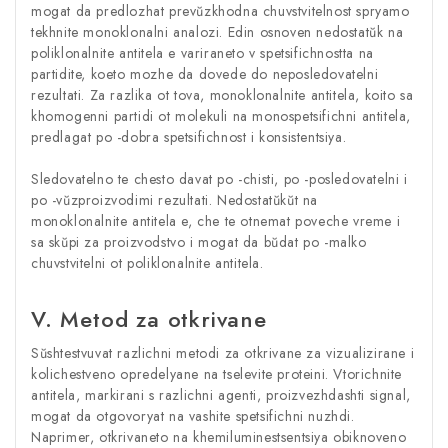
mogat da predlozhat prevŭzkhodna chuvstvitelnost spryamo
tekhnite monoklonalni analozi. Edin osnoven nedostatŭk na
poliklonalnite antitela e variraneto v spetsifichnostta na
partidite, koeto mozhe da dovede do neposledovatelni
rezultati. Za razlika ot tova, monoklonalnite antitela, koito sa
khomogenni partidi ot molekuli na monospetsifichni antitela,
predlagat po -dobra spetsifichnost i konsistentsiya.
Sledovatelno te chesto davat po -chisti, po -posledovatelni i
po -vŭzproizvodimi rezultati. Nedostatŭkŭt na
monoklonalnite antitela e, che te otnemat poveche vreme i
sa skŭpi za proizvodstvo i mogat da bŭdat po -malko
chuvstvitelni ot poliklonalnite antitela.
V. Metod za otkrivane
Sŭshtestvuvat razlichni metodi za otkrivane za vizualizirane i
kolichestveno opredelyane na tselevite proteini. Vtorichnite
antitela, markirani s razlichni agenti, proizvezhdashti signal,
mogat da otgovoryat na vashite spetsifichni nuzhdi.
Naprimer, otkrivaneto na khemiluminestsentsiya obiknoveno