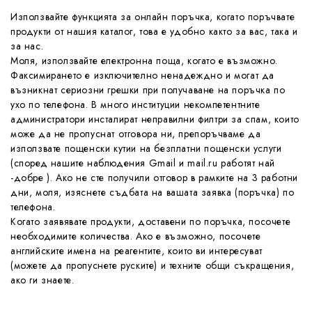
Използвайте функцията за онлайн поръчка, когато поръчвате
продукти от нашия каталог, това е удобно както за вас, така и
за нас.
Моля, използвайте електронна поща, когато е възможно.
Факсимирането е изключително ненадеждно и могат да
възникнат сериозни грешки при получаване на поръчка по
ухо по телефона. В много институции некомпетентните
администратори инсталират неправилни филтри за спам, които
може да не пропуснат отговора ни, препоръчваме да
използвате пощенски кутии на безплатни пощенски услуги
(според нашите наблюдения Gmail и mail.ru работят най
-добре ). Ако не сте получили отговор в рамките на 3 работни
дни, моля, изяснете съдбата на вашата заявка (поръчка) по
телефона.
Когато заявявате продукти, доставени по поръчка, посочете
необходимите количества. Ако е възможно, посочете
английските имена на реагентите, които ви интересуват
(можете да пропуснете руските) и техните общи съкращения,
ако ги знаете.