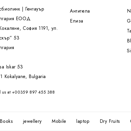
сбиолинк | Гентауър
Антитела
N
лгария ЕООД
Елиза
G
 Кокаляне, София 1191, ул.
T
скър” 53
B
лгария
S
tsa Iskar 53
1 Kokalyane, Bulgaria
l us at +00359 897 455 388
Books
jewellery
Mobile
laptop
Dry Fruits