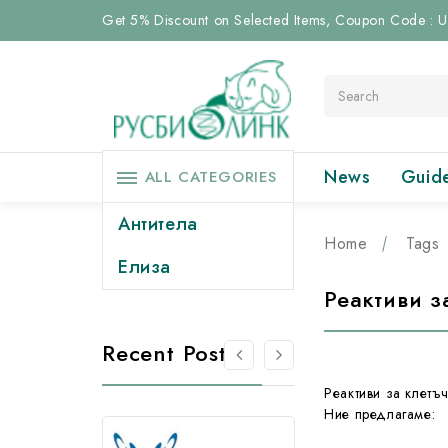
Get 5% Discount on Selected Items, Coupon Code :
Search
News
Guid
ALL CATEGORIES
Антитела
Home
Tags
Елиза
Реактиви з
Recent Posts
Реактиви за клетъ
Ние предлагаме: