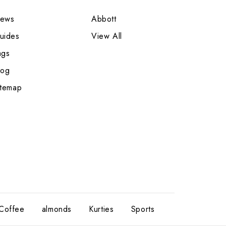
ews
Abbott
uides
View All
ags
log
itemap
Coffee
almonds
Kurties
Sports