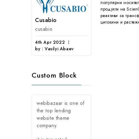
популярни носител
продукти на Scien
реактиви за трансф
Affinity
Cusabio
цитокини и растежн
affinity
cusabio
4th Apr 2022
4th Apr 2022
by : Lieven Gev
by : Vasilyi Abaev
Custom Block
webibazaar is one of
the top lending
website theme
company.