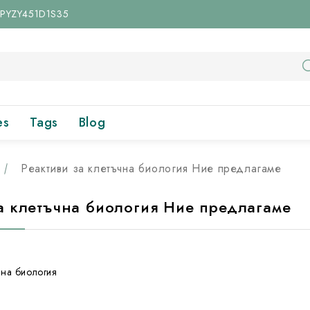
 UPYZY451D1S35
es
Tags
Blog
Реактиви за клетъчна биология Ние предлагаме
а клетъчна биология Ние предлагаме
чна биология