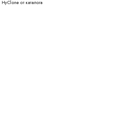
и HyClone от каталога
Affinity
affinity
4th Apr 2022
by : Lieven Gevaert
ev