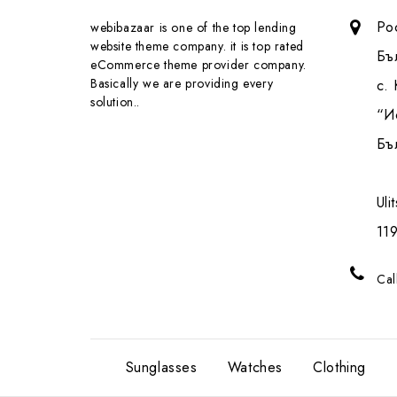
Pо
webibazaar is one of the top lending
website theme company. it is top rated
Бъ
eCommerce theme provider company.
Basically we are providing every
с.
solution..
“И
Бъ
Uli
119
Cal
Sunglasses
Watches
Clothing