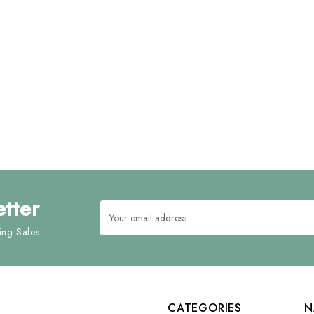
tter
Email
Address
ng Sales
CATEGORIES
N