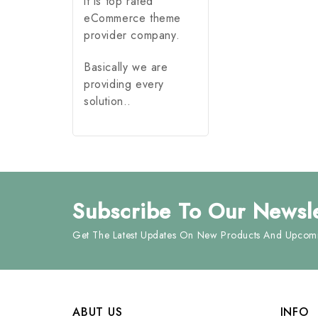
it is top rated
eCommerce theme
provider company.
Basically we are
providing every
solution..
Subscribe
To Our Newsle
Get The Latest Updates On New Products And Upcomi
ABUT US
INFO