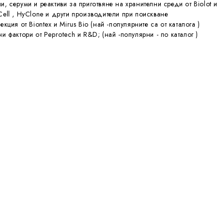
и, серуми и реактиви за приготвяне на хранителни среди от Biolot 
Cell , HyClone и други производители при поискване
екция от Biontex и Mirus Bio (най -популярните са от каталога )
Cusabio
и фактори от Peprotech и R&D; (най -популярни - по каталог )
cusabio
4th Apr 2022
aert
by : Vasilyi Aba