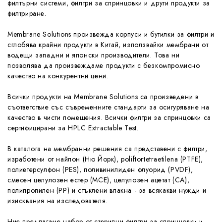
филтърни системи, филтри за спринцовки и други продукти за
филтриране.
Membrane Solutions произвежда корпуси и бутилки за филтри и
сглобява крайни продукти в Китай, използвайки мембрани от
водещи западни и японски производители. Това ни
позволява да произвеждаме продукти с безкомпромисно
качество на конкурентни цени.
Всички продукти на Membrane Solutions са произведени в
съответствие със съвременните стандарти за осигуряване на
качество в чисти помещения. Всички филтри за спринцовки са
сертифицирани за HPLC Extractable Test.
В каталога на мембранни решения са представени с филтри,
изработени от найлон (Ню Йорк), poliftortetraetilena (PTFE),
полиетерсулфон (PES), поливинилиден флуорид (PVDF),
смесен целулозен естер (MCE), целулозен ацетат (СА),
полипропилен (РР) и стъклени влакна - за всякакви нужди и
изисквания на изследователя.
Ние предлагаме набор от стерилни филтри за спринцовки и